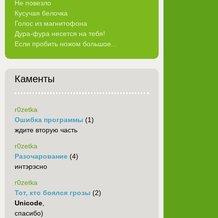
Не повезло
Кусучая белочка
Голос из магнитофона
Дура-фура несется на тебя!
Если пробить ножом большое...
Каменты
r0zetka
Ошибка программы
(1)
ждите вторую часть
r0zetka
Разочарование
(4)
интэрэсно
r0zetka
Тот, кто боялся грозы
(2)
Unicode
,
спасибо)