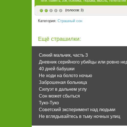
Теги:
память
,
зэк
,
психика
,
тюрьма
,
мысль
,
телепатия
(голосов: 3)
Категория:
Страшный сон
Ещё страшилки:
Синий мальчик, часть 3
Дневник серийного убийцы или ровно нед
40 дней бабушки
Не ходи на болото ночью
Заброшеная больница
Силуэт в дальнем углу
Сон может сбыться
Туко-Туко
Советский эксперимент над людьми
Не вглядывайтесь в тьму ночных улиц