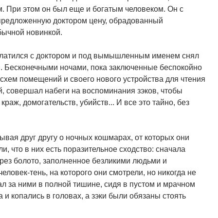
 При этом он был еще и богатым человеком. Он с
а предложенную доктором цену, обрадованный
бычной новинкой.
платился с доктором и под вымышленным именем снял
. Бесконечными ночами, пока заключенные беспокойно
схем помещений и своего нового устройства для чтения
й, совершал набеги на воспоминания зэков, чтобы
аж, домогательств, убийств... И все это тайно, без
ывая друг другу о ночных кошмарах, от которых они
, что в них есть поразительное сходство: сначала
рез болото, заполненное безликими людьми и
ловек-тень, на которого они смотрели, но никогда не
ал за ними в полной тишине, сидя в пустом и мрачном
и копались в головах, а зэки были обязаны стоять