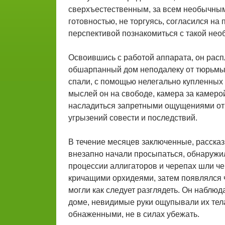
сверхъестественным, за всем необычным.
готовностью, не торгуясь, согласился н
перспективой познакомиться с такой нео
Освоившись с работой аппарата, он рас
обшарпанный дом неподалеку от тюрьмы
спали, с помощью нелегально купленных 
мыслей он на свободе, камера за камеро
насладиться запретными ощущениями от кр
угрызений совести и последствий.
В течение месяцев заключенные, рассказ
внезапно начали просыпаться, обнаружили
процессии аллигаторов и черепах шли че
кричащими орхидеями, затем появлялся че
могли как следует разглядеть. Он наблюд
доме, невидимые руки ощупывали их тела 
обнаженными, не в силах убежать.