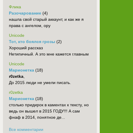
Флика
Разочарование
(4)
нашла свой старый аккаунт, и как же я
права с ангелом, ору
Unicode
Тот, кто боялся грозы
(2)
Хороший рассказ
Нетипичный. А это мне кажется главным
Unicode
Марионетка
(18)
r0zetka
,
До 2015 люди не умели писать.
r0zetka
Марионетка
(18)
столько придирок в каментах к тексту, но
ведь он вышел в 2015 ГОДУ!!! А сам
фнаф в 2014, понятное де...
Все комментарии