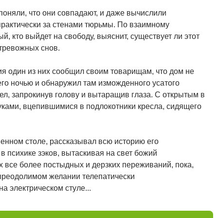
оняли, что они совпадают, и даже вычислили
практически за стенами тюрьмы. По взаимному
й, кто выйдет на свободу, выяснит, существует ли этот
 тревожных снов.
я один из них сообщил своим товарищам, что дом не
него ночью и обнаружил там изможденного усатого
ел, запрокинув голову и вытаращив глаза. С открытым в
уками, вцепившимися в подлокотники кресла, сидящего
енном столе, рассказывал всю историю его
в психике зэков, вытаскивая на свет божий
х все более постыдных и дерзких переживаний, пока,
епреодолимом желании телепатически
на электрическом стуле...