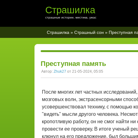
Страшилка
страшные истории, мистика, ужас
Страшилка
»
Страшный сон
» Преступная п
Преступная память
Автор:
Zhuk27
от 21-05-2024, 05:05
После многих лет частных исследований
мозговых волн, экстрасенсорными способ
усовершенствовал технику, с помощью кот
"видеть" мысли другого человека. Несмот
кропотливую работу, он не смог найти ни
провести ее проверку. В итоге ученый р
клюнул на его предложение, был больши