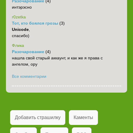
Разочарование
(4)
интэрэсно
r0zetka
Тот, кто боялся грозы
(3)
Unicode
,
спасибо)
Флика
Разочарование
(4)
нашла свой старый аккаунт, и как же я права с
ангелом, ору
Все комментарии
Добавить страшилку
Каменты