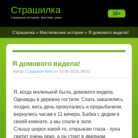
Страшилка
16+
страшные истории, мистика, ужас
Страшилка
»
Мистические истории
» Я домового видела!
Я домового видела!
Автор:
Страшное Кино
от 13-05-2026, 09:33
Я, когда маленькой была, домового видела.
Однажды в деревне гостили. Спать завалились
поздно, весь день прокупались и прорыбачили,
вернулись часам к 11 вечера. Бабка с дедом в
своей комнате, а мы спали в зале.
Слышу шорох какой-то, открываю глаза - луна
светит очень ярко, а он стоит в дверном