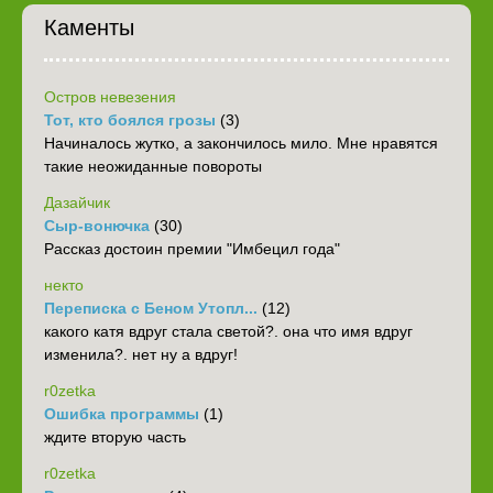
Каменты
Остров невезения
Тот, кто боялся грозы
(3)
Начиналось жутко, а закончилось мило. Мне нравятся
такие неожиданные повороты
Дазайчик
Сыр-вонючка
(30)
Рассказ достоин премии "Имбецил года"
некто
Переписка с Беном Утопл...
(12)
какого катя вдруг стала светой?. она что имя вдруг
изменила?. нет ну а вдруг!
r0zetka
Ошибка программы
(1)
ждите вторую часть
r0zetka