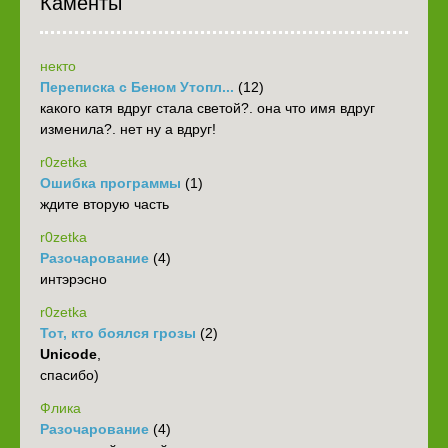
Каменты
некто
Переписка с Беном Утопл...
(12)
какого катя вдруг стала светой?. она что имя вдруг
изменила?. нет ну а вдруг!
r0zetka
Ошибка программы
(1)
ждите вторую часть
r0zetka
Разочарование
(4)
интэрэсно
r0zetka
Тот, кто боялся грозы
(2)
Unicode
,
спасибо)
Флика
Разочарование
(4)