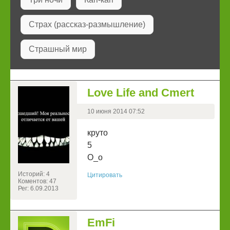
Страх (рассказ-размышление)
Страшный мир
Love Life and Cmert
10 июня 2014 07:52
круто
5
O_o
Историй: 4
Цитировать
Коментов: 47
Рег: 6.09.2013
EmFi