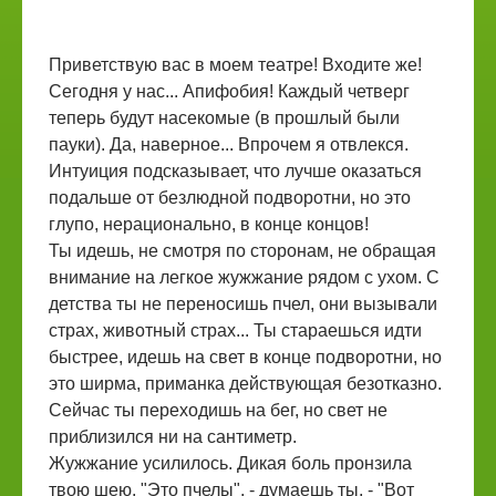
Приветствую вас в моем театре! Входите же!
Сегодня у нас... Апифобия! Каждый четверг
теперь будут насекомые (в прошлый были
пауки). Да, наверное... Впрочем я отвлекся.
Интуиция подсказывает, что лучше оказаться
подальше от безлюдной подворотни, но это
глупо, нерационально, в конце концов!
Ты идешь, не смотря по сторонам, не обращая
внимание на легкое жужжание рядом с ухом. С
детства ты не переносишь пчел, они вызывали
страх, животный страх... Ты стараешься идти
быстрее, идешь на свет в конце подворотни, но
это ширма, приманка действующая безотказно.
Сейчас ты переходишь на бег, но свет не
приблизился ни на сантиметр.
Жужжание усилилось. Дикая боль пронзила
твою шею. "Это пчелы", - думаешь ты, - "Вот