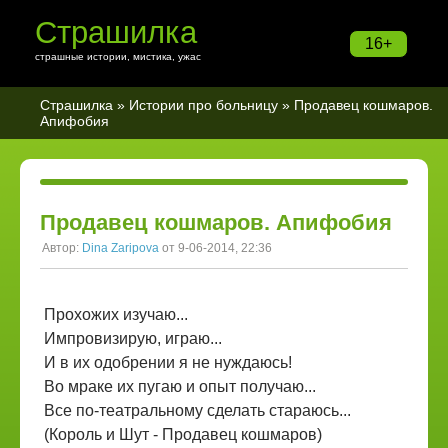
Страшилка
16+
страшные истории, мистика, ужас
Страшилка
»
Истории про больницу
» Продавец кошмаров.
Апифобия
Продавец кошмаров. Апифобия
Автор:
Dina Zaripova
от 9-06-2014, 22:36
Прохожих изучаю...
Импровизирую, играю...
И в их одобрении я не нуждаюсь!
Во мраке их пугаю и опыт получаю...
Все по-театральному сделать стараюсь...
(Король и Шут - Продавец кошмаров)