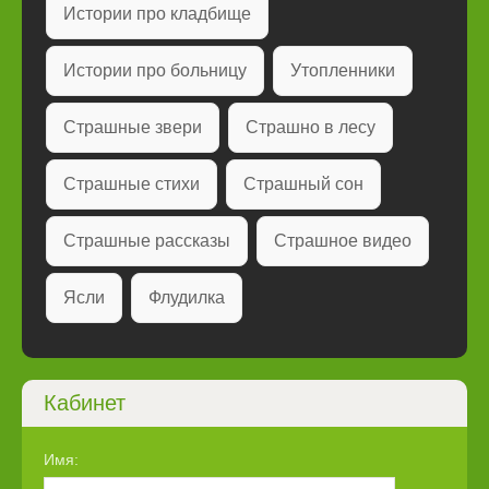
Истории про кладбище
Истории про больницу
Утопленники
Страшные звери
Страшно в лесу
Страшные стихи
Страшный сон
Страшные рассказы
Страшное видео
Ясли
Флудилка
Кабинет
Имя: