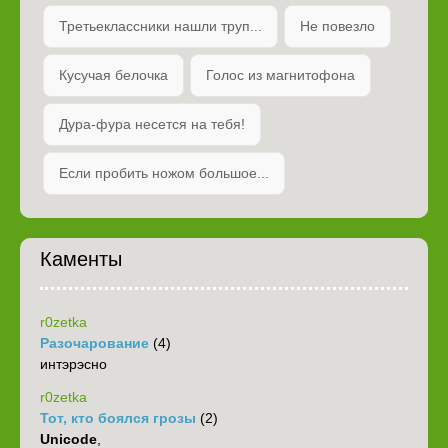
Третьеклассники нашли труп...
Не повезло
Кусучая белочка
Голос из магнитофона
Дура-фура несется на тебя!
Если пробить ножом большое...
Каменты
r0zetka
Разочарование
(4)
интэрэсно
r0zetka
Тот, кто боялся грозы
(2)
Unicode
,