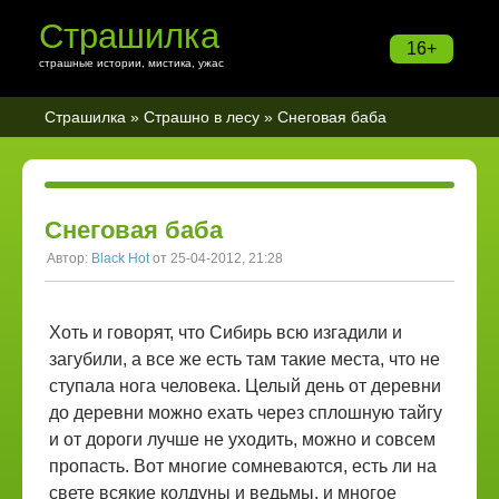
Страшилка
16+
страшные истории, мистика, ужас
Страшилка
»
Страшно в лесу
» Снеговая баба
Снеговая баба
Автор:
Black Hot
от 25-04-2012, 21:28
Хоть и говорят, что Сибирь всю изгадили и
загубили, а все же есть там такие места, что не
ступала нога человека. Целый день от деревни
до деревни можно ехать через сплошную тайгу
и от дороги лучше не уходить, можно и совсем
пропасть. Вот многие сомневаются, есть ли на
свете всякие колдуны и ведьмы, и многое