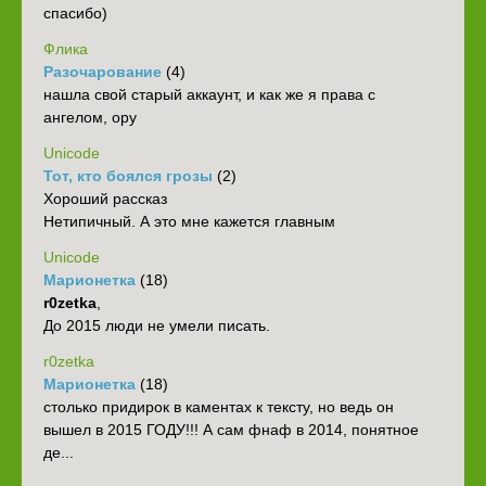
спасибо)
Флика
Разочарование
(4)
нашла свой старый аккаунт, и как же я права с
ангелом, ору
Unicode
Тот, кто боялся грозы
(2)
Хороший рассказ
Нетипичный. А это мне кажется главным
Unicode
Марионетка
(18)
r0zetka
,
До 2015 люди не умели писать.
r0zetka
Марионетка
(18)
столько придирок в каментах к тексту, но ведь он
вышел в 2015 ГОДУ!!! А сам фнаф в 2014, понятное
де...