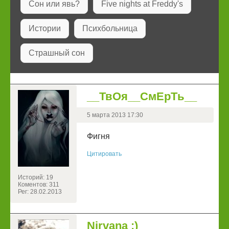
Сон или явь?
Five nights at Freddy's
Истории
Психбольница
Страшный сон
__ТвОя__СмЕрТь__
5 марта 2013 17:30
Фигня
Цитировать
Историй: 19
Коментов: 311
Рег: 28.02.2013
Nirvana :)