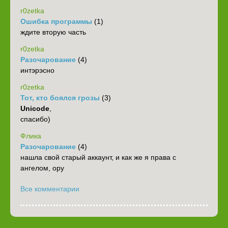
r0zetka
Ошибка программы
(1)
ждите вторую часть
r0zetka
Разочарование
(4)
интэрэсно
r0zetka
Тот, кто боялся грозы
(3)
Unicode
,
спасибо)
Флика
Разочарование
(4)
нашла свой старый аккаунт, и как же я права с
ангелом, ору
Все комментарии