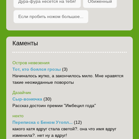
Дура-фура несется на тебя!
Обиженный
Если пробить ножом большое...
Каменты
Остров невезения
Тот, кто боялся грозы
(3)
Начиналось жутко, а закончилось мило. Мне нравятся
такие неожиданные повороты
Дазайчик
Сыр-вонючка
(30)
Рассказ достоин премии "Имбецил года"
некто
Переписка с Беном Утопл...
(12)
какого катя вдруг стала светой?. она что имя вдруг
изменила?. нет ну а вдруг!