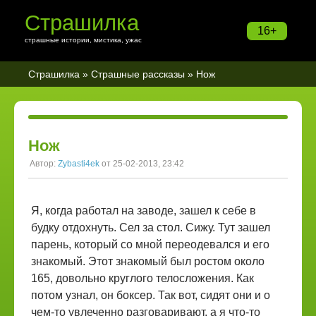
Страшилка
16+
страшные истории, мистика, ужас
Страшилка
»
Страшные рассказы
» Нож
Нож
Автор:
Zybasti4ek
от 25-02-2013, 23:42
Я, когда работал на заводе, зашел к себе в
будку отдохнуть. Сел за стол. Сижу. Тут зашел
парень, который со мной переодевался и его
знакомый. Этот знакомый был ростом около
165, довольно круглого телосложения. Как
потом узнал, он боксер. Так вот, сидят они и о
чем-то увлеченно разговаривают, а я что-то