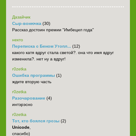
Дазайчик
Сыр-вонючка
(30)
Рассказ достоин премии "Имбецил года"
некто
Переписка с Беном Утопл...
(12)
какого катя вдруг стала светой?. она что имя вдруг
изменила?. нет ну а вдруг!
r0zetka
Ошибка программы
(1)
ждите вторую часть
r0zetka
Разочарование
(4)
интэрэсно
r0zetka
Тот, кто боялся грозы
(2)
Unicode
,
спасибо)