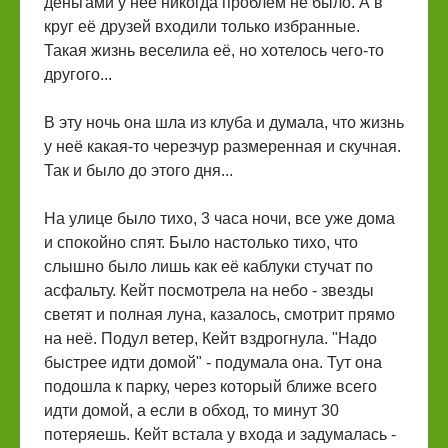
деньгами у неё никогда проблем не было. А в
круг её друзей входили только избранные.
Такая жизнь веселила её, но хотелось чего-то
другого...
В эту ночь она шла из клуба и думала, что жизнь
у неё какая-то черезчур размеренная и скучная.
Так и было до этого дня...
На улице было тихо, 3 часа ночи, все уже дома
и спокойно спят. Было настолько тихо, что
слышно было лишь как её каблуки стучат по
асфальту. Кейт посмотрела на небо - звезды
светят и полная луна, казалось, смотрит прямо
на неё. Подул ветер, Кейт вздрогнула. "Надо
быстрее идти домой" - подумала она. Тут она
подошла к парку, через который ближе всего
идти домой, а если в обход, то минут 30
потеряешь. Кейт встала у входа и задумалась -