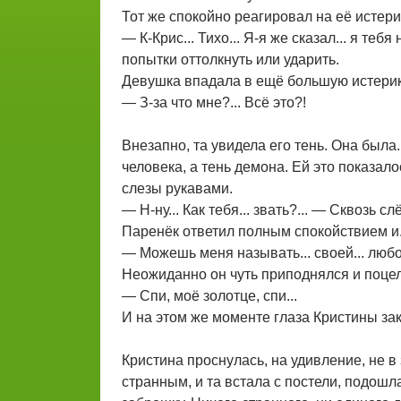
Тот же спокойно реагировал на её истери
— К-Крис... Тихо... Я-я же сказал... я теб
попытки оттолкнуть или ударить.
Девушка впадала в ещё большую истерику
— З-за что мне?... Всё это?!
Внезапно, та увидела его тень. Она была.
человека, а тень демона. Ей это показал
слезы рукавами.
— Н-ну... Как тебя... звать?... — Сквозь с
Паренёк ответил полным спокойствием и.
— Можешь меня называть... своей... люб
Неожиданно он чуть приподнялся и поцел
— Спи, моё золотце, спи...
И на этом же моменте глаза Кристины зак
Кристина проснулась, на удивление, не в 
странным, и та встала с постели, подошл