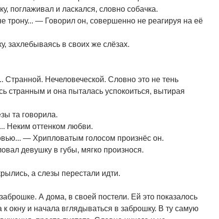
ку, поглаживал и ласкался, словно собачка.
я не трону... — Говорил он, совершенно не реагируя на её
, захлебываясь в своих же слёзах.
.. Странной. Нечеловеческой. Словно это не тень
ось странным и она пыталась успокоиться, вытирая
лёзы та говорила.
.. Неким оттенком любви.
овью... — Хрипловатым голосом произнёс он.
овал девушку в губы, мягко произнося.
рылись, а слезы перестали идти.
заброшке. А дома, в своей постели. Ей это показалось
а к окну и начала вглядываться в заброшку. В ту самую