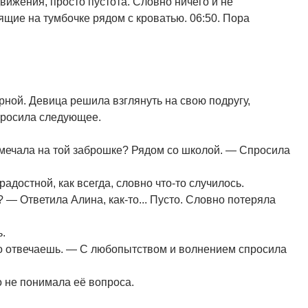
движения, просто пустота. Словно ничего и не
ящие на тумбочке рядом с кроватью. 06:50. Пора
ной. Девица решила взглянуть на свою подругу,
просила следующее.
замечала на той заброшке? Рядом со школой. — Спросила
достной, как всегда, словно что-то случилось.
ь? — Ответила Алина, как-то... Пусто. Словно потеряла
.
но отвечаешь. — С любопытством и волнением спросила
о не понимала её вопроса.