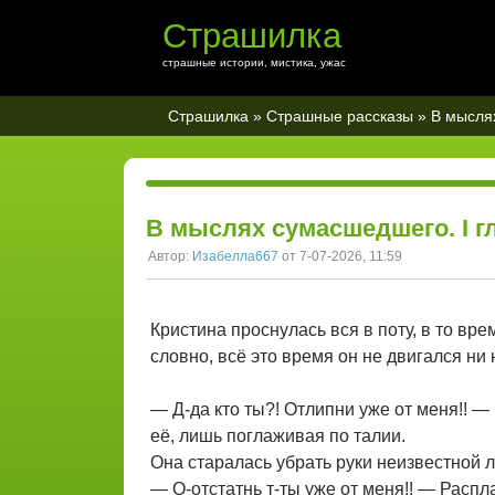
Страшилка
страшные истории, мистика, ужас
Страшилка
»
Страшные рассказы
» В мыслях
В мыслях сумасшедшего. I гл
Автор:
Изабелла667
от 7-07-2026, 11:59
Кристина проснулась вся в поту, в то вр
словно, всё это время он не двигался ни
— Д-да кто ты?! Отлипни уже от меня!! —
её, лишь поглаживая по талии.
Она старалась убрать руки неизвестной л
— О-отстатнь т-ты уже от меня!! — Распл