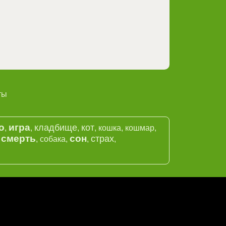
ты
о
игра
кладбище
кот
,
,
,
,
кошка
,
кошмар
,
смерть
сон
страх
,
,
собака
,
,
,