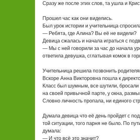
Сразу же после этих слов, та ушла и Кри
Прошел час как они виделись.
Был урок истории и учительница спросила
— Ребята, где Алина? Вы её не видели?
Девица сжалась и начала играться с подв
— Мы с ней говорили за час до начала ур
ответила девушка, сглатывая комок в гор
Учительница решила позвонить родителям
Вскоре Анна Викторовна пошла к директор
Класс был шумным, все шутили, бросали д
на своей привычной парте, у окна, размы
Словно личность пропала, ни единого ст
Думала девица что её день пройдет с под
той ситуации, того парня не было. По пу
думала:
— И что всё это значит?