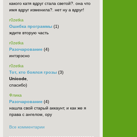
какого катя вдруг стала светой?. она что
имя вдруг изменила?. нет ну а вдруг!
r0zetka
Ошибка программы
(1)
ждите вторую часть
r0zetka
Разочарование
(4)
интэрэсно
r0zetka
Тот, кто боялся грозы
(3)
Unicode
,
спасибо)
Флика
Разочарование
(4)
нашла свой старый аккаунт, и как же я
права с ангелом, ору
Все комментарии