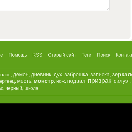
те
Помощь
RSS
Старый сайт
Теги
Поиск
Контак
зеркал
демон
дневник
дух
заброшка
записка
голос
,
,
,
,
,
,
призрак
монстр
месть
подвал
силуэт
ертвец
,
,
,
нож
,
,
,
ас
,
черный
,
школа