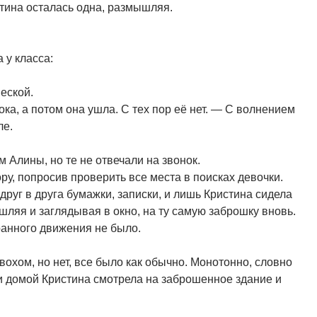
стина осталась одна, размышляя.
 у класса:
еской.
ока, а потом она ушла. С тех пор её нет. — С волнением
ле.
 Алины, но те не отвечали на звонок.
у, попросив проверить все места в поисках девочки.
руг в друга бумажки, записки, и лишь Кристина сидела
шляя и заглядывая в окно, на ту самую заброшку вновь.
ранного движения не было.
вохом, но нет, все было как обычно. Монотонно, словно
ти домой Кристина смотрела на заброшенное здание и