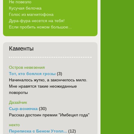
Не повезло
Кусучая белочка
Голос из магнитофона
Дура-фура несется на тебя!
Если пробить ножом большое...
Каменты
Остров невезения
Тот, кто боялся грозы
(3)
Начиналось жутко, а закончилось мило.
Мне нравятся такие неожиданные
повороты
Дазайчик
Сыр-вонючка
(30)
Рассказ достоин премии "Имбецил года"
некто
Переписка с Беном Утопл...
(12)