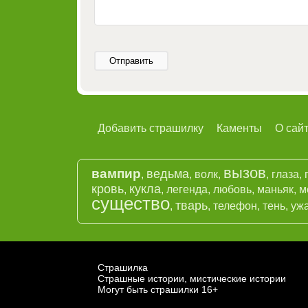
Отправить
Добавить страшилку
Каменты
О сай
вызов
вампир
ведьма
,
,
волк
,
,
глаза
,
кровь
кукла
,
,
легенда
,
любовь
,
маньяк
,
м
существо
тварь
,
,
телефон
,
тень
,
уж
Страшилка
Страшные истории, мистические истории
Могут быть страшилки 16+