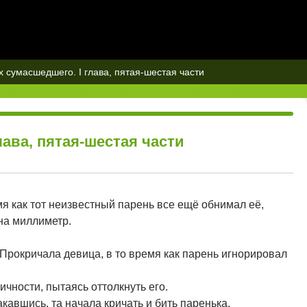
 сумасшедшего. I глава, пятая-шестая части
ава, пятая-шестая части
емя как тот неизвестный парень все ещё обнимал её,
 на миллиметр.
 Прокричала девица, в то время как парень игнорировал
ичности, пытаясь оттолкнуть его.
акавшись, та начала кричать и бить паренька.