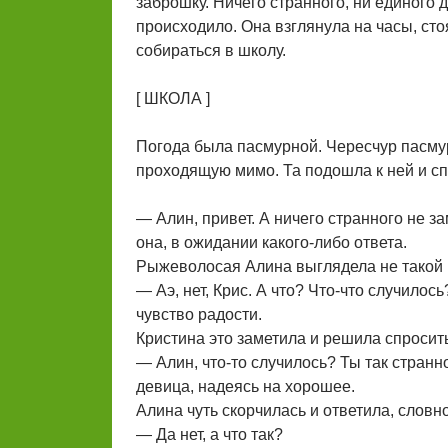
заброшку. Ничего странного, ни единого 
происходило. Она взглянула на часы, сто
собираться в школу.
[ ШКОЛА ]
Погода была пасмурной. Чересчур пасмур
проходящую мимо. Та подошла к ней и с
— Алин, привет. А ничего странного не 
она, в ожидании какого-либо ответа.
Рыжеволосая Алина выглядела не такой ра
— Аэ, нет, Крис. А что? Что-что случилос
чувство радости.
Кристина это заметила и решила спросить
— Алин, что-то случилось? Ты так стран
девица, надеясь на хорошее.
Алина чуть скорчилась и ответила, словн
— Да нет, а что так?