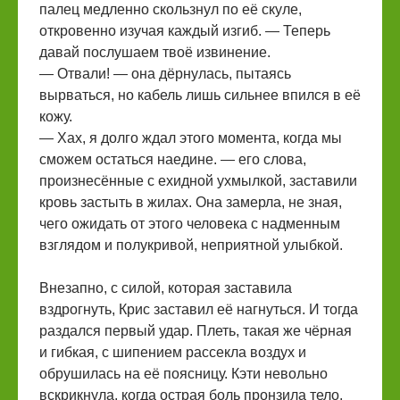
палец медленно скользнул по её скуле,
откровенно изучая каждый изгиб. — Теперь
давай послушаем твоё извинение.
— Отвали! — она дёрнулась, пытаясь
вырваться, но кабель лишь сильнее впился в её
кожу.
— Хах, я долго ждал этого момента, когда мы
сможем остаться наедине. — его слова,
произнесённые с ехидной ухмылкой, заставили
кровь застыть в жилах. Она замерла, не зная,
чего ожидать от этого человека с надменным
взглядом и полукривой, неприятной улыбкой.
Внезапно, с силой, которая заставила
вздрогнуть, Крис заставил её нагнуться. И тогда
раздался первый удар. Плеть, такая же чёрная
и гибкая, с шипением рассекла воздух и
обрушилась на её поясницу. Кэти невольно
вскрикнула, когда острая боль пронзила тело.