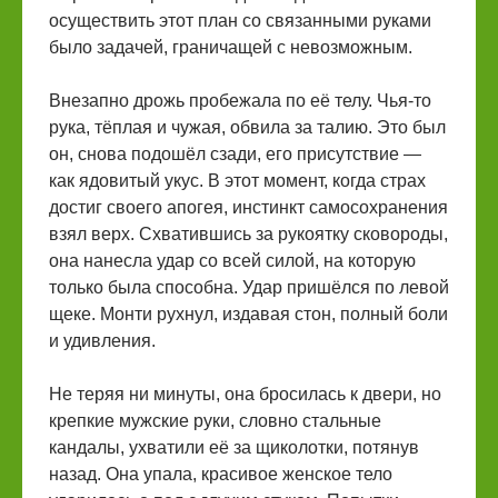
осуществить этот план со связанными руками
было задачей, граничащей с невозможным.
Внезапно дрожь пробежала по её телу. Чья-то
рука, тёплая и чужая, обвила за талию. Это был
он, снова подошёл сзади, его присутствие —
как ядовитый укус. В этот момент, когда страх
достиг своего апогея, инстинкт самосохранения
взял верх. Схватившись за рукоятку сковороды,
она нанесла удар со всей силой, на которую
только была способна. Удар пришёлся по левой
щеке. Монти рухнул, издавая стон, полный боли
и удивления.
Не теряя ни минуты, она бросилась к двери, но
крепкие мужские руки, словно стальные
кандалы, ухватили её за щиколотки, потянув
назад. Она упала, красивое женское тело