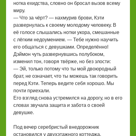
нотка ехидства, словно он бросал вызов всему
миру.
— Что за чёрт? — нахмурив брови, Кэти
развернулась к своему молодому человеку. В
её голосе слышались нотки укора, смешанные
с лёгким недоумением. — Тебе нужно научить
его общаться с девушками. Определённо!
Дэймон чуть развернувшись полубоком,
изменил тон, говоря твёрже, но без злости:
— Эй, только потому что ты мой двоюродный
брат, не означает, что ты можешь так говорить
перед Кэти. Теперь ведите себя хорошо. Мы
почти приехали.
Его взгляд снова устремился на дорогу, но в его
словах звучала защита и забота о своей
девушке.
Под вечер серебристый внедорожник
остановился у двухэтажного коттеджа,