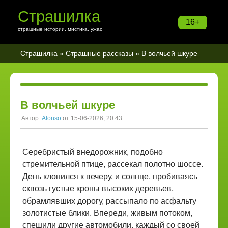
Страшилка
16+
страшные истории, мистика, ужас
Страшилка
»
Страшные рассказы
» В волчьей шкуре
В волчьей шкуре
Автор:
Alonso
от 15-06-2026, 20:43
Серебристый внедорожник, подобно
стремительной птице, рассекал полотно шоссе.
День клонился к вечеру, и солнце, пробиваясь
сквозь густые кроны высоких деревьев,
обрамлявших дорогу, рассыпало по асфальту
золотистые блики. Впереди, живым потоком,
спешили другие автомобили, каждый со своей