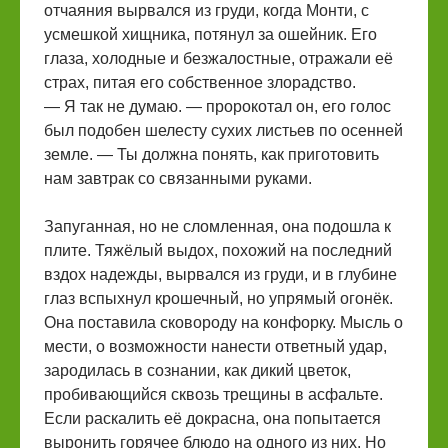
отчаяния вырвался из груди, когда Монти, с
усмешкой хищника, потянул за ошейник. Его
глаза, холодные и безжалостные, отражали её
страх, питая его собственное злорадство.
— Я так не думаю. — пророкотал он, его голос
был подобен шелесту сухих листьев по осенней
земле. — Ты должна понять, как приготовить
нам завтрак со связанными руками.
Запуганная, но не сломленная, она подошла к
плите. Тяжёлый выдох, похожий на последний
вздох надежды, вырвался из груди, и в глубине
глаз вспыхнул крошечный, но упрямый огонёк.
Она поставила сковороду на конфорку. Мысль о
мести, о возможности нанести ответный удар,
зародилась в сознании, как дикий цветок,
пробивающийся сквозь трещины в асфальте.
Если раскалить её докрасна, она попытается
выронить горячее блюдо на одного из них. Но