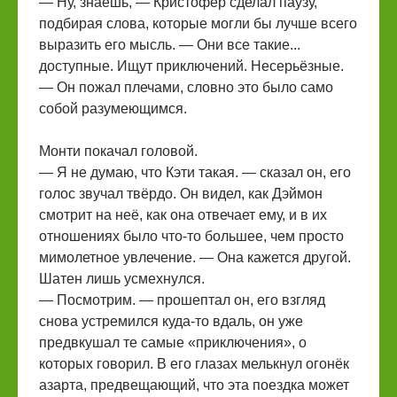
— Ну, знаешь, — Кристофер сделал паузу,
подбирая слова, которые могли бы лучше всего
выразить его мысль. — Они все такие...
доступные. Ищут приключений. Несерьёзные.
— Он пожал плечами, словно это было само
собой разумеющимся.
Монти покачал головой.
— Я не думаю, что Кэти такая. — сказал он, его
голос звучал твёрдо. Он видел, как Дэймон
смотрит на неё, как она отвечает ему, и в их
отношениях было что-то большее, чем просто
мимолетное увлечение. — Она кажется другой.
Шатен лишь усмехнулся.
— Посмотрим. — прошептал он, его взгляд
снова устремился куда-то вдаль, он уже
предвкушал те самые «приключения», о
которых говорил. В его глазах мелькнул огонёк
азарта, предвещающий, что эта поездка может