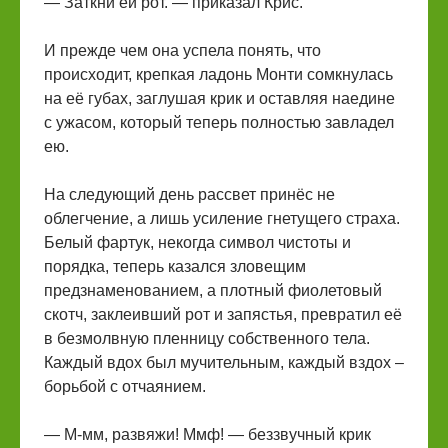
— Заткни ей рот. — приказал Крис.
И прежде чем она успела понять, что
происходит, крепкая ладонь Монти сомкнулась
на её губах, заглушая крик и оставляя наедине
с ужасом, который теперь полностью завладел
ею.
На следующий день рассвет принёс не
облегчение, а лишь усиление гнетущего страха.
Белый фартук, некогда символ чистоты и
порядка, теперь казался зловещим
предзнаменованием, а плотный фиолетовый
скотч, заклеивший рот и запястья, превратил её
в безмолвную пленницу собственного тела.
Каждый вдох был мучительным, каждый вздох –
борьбой с отчаянием.
— М-мм, развяжи! Ммф! — беззвучный крик