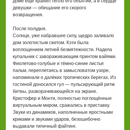
доме ещё хранил тепло его объятий, а в сердце
девушки — обещание его скорого
возвращения.
После полудня.
Солнце, уже набравшее силу, щедро заливало
дом золотистым светом. Кэти была
воплощением летней безмятежности. Надела
купальник с завораживающим принтом вайями.
Фиолетово-голубые и тёмно-синие листья
пальм, переплетаясь в замысловатом узоре,
напоминали о далёких тропических берегах. Из
гостиной доносился гул — пульсирующий ритм
битвы, разворачивающейся на экране.
Кристофер и Монти, полностью поглощённые
виртуальным миром, сражались в приставку.
Звуки из динамиков, наполненные яростными
криками и звуками ударов, безошибочно
выдавали типичный файтинг.