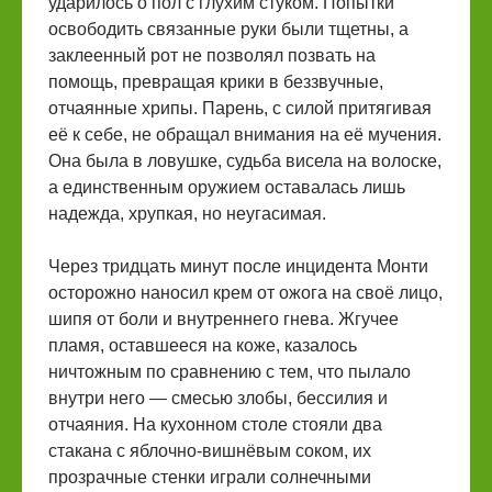
ударилось о пол с глухим стуком. Попытки
освободить связанные руки были тщетны, а
заклеенный рот не позволял позвать на
помощь, превращая крики в беззвучные,
отчаянные хрипы. Парень, с силой притягивая
её к себе, не обращал внимания на её мучения.
Она была в ловушке, судьба висела на волоске,
а единственным оружием оставалась лишь
надежда, хрупкая, но неугасимая.
Через тридцать минут после инцидента Монти
осторожно наносил крем от ожога на своё лицо,
шипя от боли и внутреннего гнева. Жгучее
пламя, оставшееся на коже, казалось
ничтожным по сравнению с тем, что пылало
внутри него — смесью злобы, бессилия и
отчаяния. На кухонном столе стояли два
стакана с яблочно-вишнёвым соком, их
прозрачные стенки играли солнечными