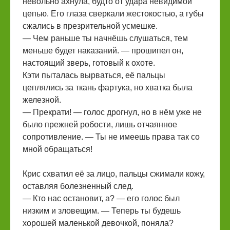
невольно ахнула, будто от удара невидимой
цепью. Его глаза сверкали жестокостью, а губы
сжались в презрительной усмешке.
— Чем раньше ты начнёшь слушаться, тем
меньше будет наказаний. — прошипел он,
настоящий зверь, готовый к охоте.
Кэти пыталась вырваться, её пальцы
цеплялись за ткань фартука, но хватка была
железной.
— Прекрати! — голос дрогнул, но в нём уже не
было прежней робости, лишь отчаянное
сопротивление. — Ты не имеешь права так со
мной обращаться!
Крис схватил её за лицо, пальцы сжимали кожу,
оставляя болезненный след.
— Кто нас остановит, а? — его голос был
низким и зловещим. — Теперь ты будешь
хорошей маленькой девочкой, поняла?