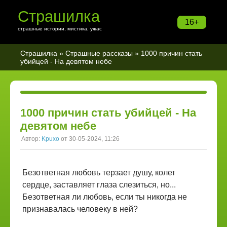
Страшилка
16+
страшные истории, мистика, ужас
Страшилка
»
Страшные рассказы
» 1000 причин стать
убийцей - На девятом небе
1000 причин стать убийцей - На
девятом небе
Автор:
Kpuxo
от 30-05-2024, 11:26
Безответная любовь терзает душу, колет
сердце, заставляет глаза слезиться, но...
Безответная ли любовь, если ты никогда не
признавалась человеку в ней?