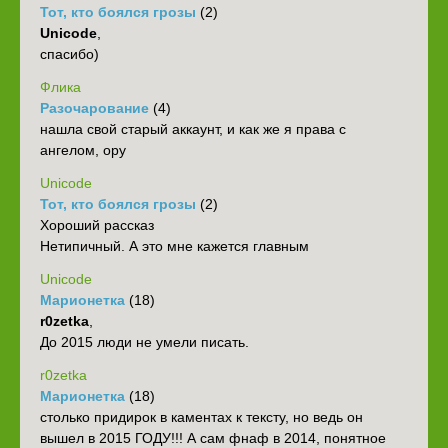
Тот, кто боялся грозы
(2)
Unicode
,
спасибо)
Флика
Разочарование
(4)
нашла свой старый аккаунт, и как же я права с
ангелом, ору
Unicode
Тот, кто боялся грозы
(2)
Хороший рассказ
Нетипичный. А это мне кажется главным
Unicode
Марионетка
(18)
r0zetka
,
До 2015 люди не умели писать.
r0zetka
Марионетка
(18)
столько придирок в каментах к тексту, но ведь он
вышел в 2015 ГОДУ!!! А сам фнаф в 2014, понятное