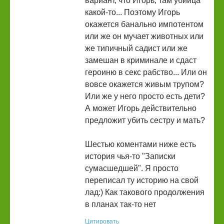
вариант, что Игорь, там убийца
какой-то... Поэтому Игорь
окажется банально импотентом
или же он мучает животных или
же типичный садист или же
замешан в криминале и сдаст
героиню в секс рабство... Или он
вовсе окажется живым трупом?
Или же у него просто есть дети?
А может Игорь действительно
предложит убить сестру и мать?
Шестью коментами ниже есть
история чья-то "Записки
сумасшедшей". Я просто
переписал ту историю на свой
лад:) Как такового продолжения
в планах так-то нет
Цитировать