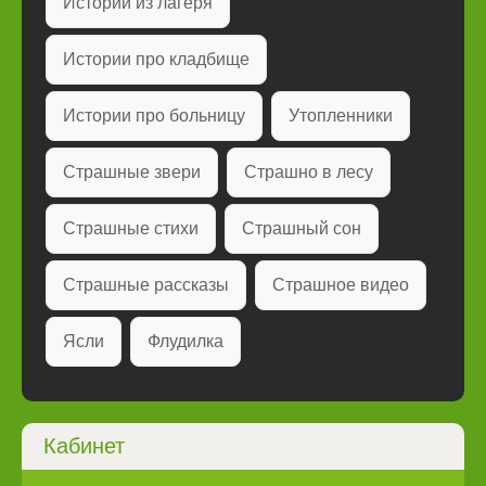
Истории из лагеря
Истории про кладбище
Истории про больницу
Утопленники
Страшные звери
Страшно в лесу
Страшные стихи
Страшный сон
Страшные рассказы
Страшное видео
Ясли
Флудилка
Кабинет