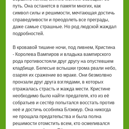
путь. Она останется в памяти многих, как
символ силы и решимости, мечтающая достичь
справедливости и преодолеть все преграды,
даже самые страшные. Но род людской жаждал
подробностей.
В кровавой тишине ночи, под ливнем, Кристина
- Королева Вампиров и владыка вампирского
рода противостояли друг другу на опустевшем
кладбище. Белесые вспышки грома рвали небо,
озаряя их сражение во мраке. Они безмолвно
пронзали друг друга взглядами, в которых
отражалась страсть и жажда мести. Кристине
необходимо было найти предателя, кто из её
собратьев и сестёр попытался восстать против
неё и достичь особняка Блэкмур. Она никогда
не прощала предательства и была полна
решимости отомстить всем, кто осмеливался