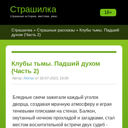
Страшилка
16+
страшные истории, мистика, ужас
Страшилка
»
Страшные рассказы
» Клубы тьмы. Падший
духом (Часть 2)
Клубы тьмы. Падший духом
(Часть 2)
Автор:
Alonso
от 20-07-2023, 19:00
Бледные свечи зажигали каждый уголок
дворца, создавая мрачную атмосферу и играя
теневыми плясками на стенах. Балкон,
окутанный ночною прохладой и загадками, стал
местом восхитительной встречи двух судеб -