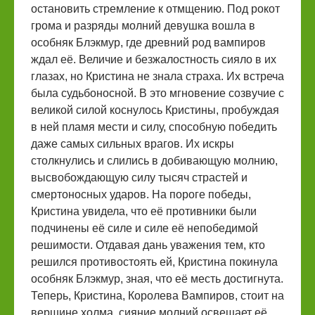
остановить стремление к отмщению. Под рокот
грома и разряды молний девушка вошла в
особняк Блэкмур, где древний род вампиров
ждал её. Величие и безжалостность сияло в их
глазах, но Кристина не знала страха. Их встреча
была судьбоносной. В это мгновение созвучие с
великой силой коснулось Кристины, пробуждая
в ней пламя мести и силу, способную победить
даже самых сильных врагов. Их искры
столкнулись и слились в добивающую молнию,
высвобождающую силу тысяч страстей и
смертоносных ударов. На пороге победы,
Кристина увидела, что её противники были
подчинены её силе и силе её непобедимой
решимости. Отдавая дань уважения тем, кто
решился противостоять ей, Кристина покинула
особняк Блэкмур, зная, что её месть достигнута.
Теперь, Кристина, Королева Вампиров, стоит на
вершине холма, сияние молний освещает её