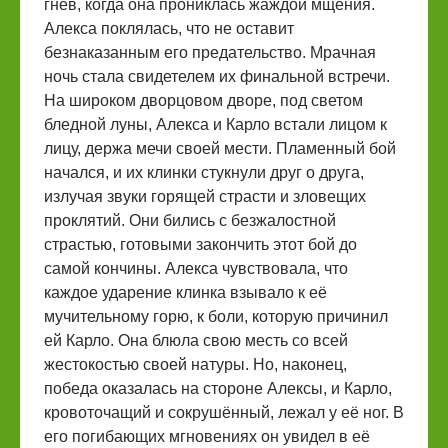
гнев, когда она прониклась жаждой мщения.
Алекса поклялась, что не оставит
безнаказанным его предательство. Мрачная
ночь стала свидетелем их финальной встречи.
На широком дворцовом дворе, под светом
бледной луны, Алекса и Карло встали лицом к
лицу, держа мечи своей мести. Пламенный бой
начался, и их клинки стукнули друг о друга,
излучая звуки горящей страсти и зловещих
проклятий. Они бились с безжалостной
страстью, готовыми закончить этот бой до
самой кончины. Алекcа чувствовала, что
каждое ударение клинка взывало к её
мучительному горю, к боли, которую причинил
ей Карло. Она блюла свою месть со всей
жестокостью своей натуры. Но, наконец,
победа оказалась на стороне Алексы, и Карло,
кровоточащий и сокрушённый, лежал у её ног. В
его погибающих мгновениях он увидел в её