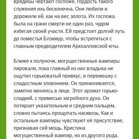
врядибы чертают госпоже, гордость такого
служения ихь бесконечна. Они любили и
дорожили ей, как на вес золота. Их госпожа
была на грани смерти не один раз, чудом
избегая своей участи. Ей предстоит долгий путь
до поместья Блэкмур, чтобы встретиться с
главным предводителем Аркхалловской юты.
Ближе к полуночи, могущественные вампиры
пировали, пока главный из них владыка не
ощутил горьковатый привкус, в перемешку с
сладостным зловонием. Он принюхивается,
заметно меняясь в лице. Этот аромат горько-
сладкий, с примесью загробного духа. Он
потирает указательным и средним пальцем,
словно пытаясь прощупать насквозь. Как и
остальные вампиры чувствуют её присутствие,
признавая сей мощь. Кристина
могущественный вампир, но из другого рода.