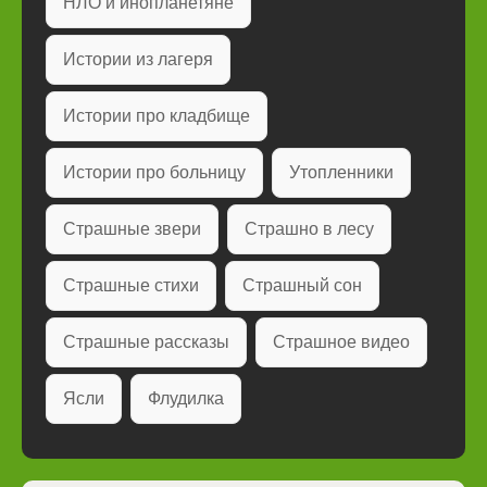
НЛО и инопланетяне
Истории из лагеря
Истории про кладбище
Истории про больницу
Утопленники
Страшные звери
Страшно в лесу
Страшные стихи
Страшный сон
Страшные рассказы
Страшное видео
Ясли
Флудилка