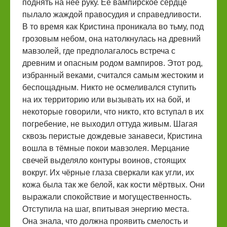
поднять на неё руку. Её вампирское сердце
пылало жаждой правосудия и справедливости.
В то время как Кристина проникала во тьму, под
грозовым небом, она натолкнулась на древний
мавзолей, где предполагалось встреча с
древним и опасным родом вампиров. Этот род,
избранный веками, считался самым жестоким и
беспощадным. Никто не осмеливался ступить
на их территорию или вызывать их на бой, и
некоторые говорили, что никто, кто вступал в их
погребение, не выходил оттуда живым. Шагая
сквозь перистые дождевые занавеси, Кристина
вошла в тёмные покои мавзолея. Мерцание
свечей выделяло контуры воинов, стоящих
вокруг. Их чёрные глаза сверкали как угли, их
кожа была так же белой, как кости мёртвых. Они
выражали спокойствие и могущественность.
Отступила на шаг, впитывая энергию места.
Она знала, что должна проявить смелость и