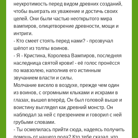
неукротимость перед видом древних созданий,
чтобы выиграть их уважение и достичь своих
целей. Они были частью неоткрытого мира
вампиров, олицетворение древности, мощи и
интриги.
- Кто смеет стоять перед нами? - прозвучал
шёпот из толпы воинов.
- Я - Кристина, Королева Вампиров, последняя
наследница святой крови! - её голос пронёсся
по мавзолею, наполнив его истинным
звучанием власти и силы.
Молчание висело в воздухе, прежде чем один
из воинов, с огромными клыками и искрами в
глазах, вышел вперёд. Он был головой выше и
воистину выглядел как древний монстр. Он
наблюдал за ней с презрением и говорил с ней
грубыми словами.
- Ты осмелилась прийти сюда, надеясь получить
помощь от нашего рода? Кто тебе сказал, что