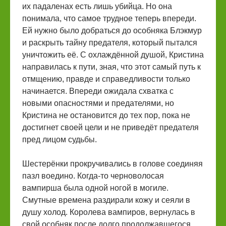
их падаленах есть лишь убийца. Но она
понимала, что самое трудное теперь впереди.
Ей нужно было добраться до особняка Блэкмур
и раскрыть тайну предателя, который пытался
уничтожить её. С охлаждённой душой, Кристина
направилась к пути, зная, что этот самый путь к
отмщению, правде и справедливости только
начинается. Впереди ожидала схватка с
новыми опасностями и предателями, но
Кристина не остановится до тех пор, пока не
достигнет своей цели и не приведёт предателя
пред лицом судьбы.
Шестерёнки прокручивались в голове соединяя
пазл воедино. Когда-то черноволосая
вампирша была одной ногой в могиле.
Смутные времена раздирали кожу и сеяли в
душу холод. Королева вампиров, вернулась в
свой особняк после долго продолжавшегося