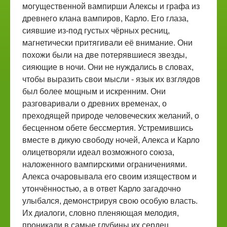
могущественной вампирши Алексы и графа из
древнего клана вампиров, Карло. Его глаза,
сиявшие из-под густых чёрных ресниц,
магнетически притягивали её внимание. Они
похожи были на две потерявшиеся звезды,
сияющие в ночи. Они не нуждались в словах,
чтобы выразить свои мысли - язык их взглядов
был более мощным и искренним. Они
разговаривали о древних временах, о
преходящей природе человеческих желаний, о
бесценном обете бессмертия. Устремившись
вместе в дикую свободу ночей, Алекса и Карло
олицетворяли идеал возможного союза,
наложенного вампирскими ограничениями.
Алекса очаровывала его своим изяществом и
утончённостью, а в ответ Карло загадочно
улыбался, демонстрируя свою особую власть.
Их диалоги, словно пленяющая мелодия,
проникали в самые глубины их сердец,