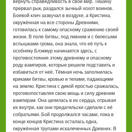
вернуть справедливость в свой мир. Тишину
прервал рык, раздался зычный хохот воинов.
Боевой клич зазвучал в воздухе, а Кристина,
окружённая на все стороны Древними,
готовилась к самому опасному сражению своей
жизни. В поле битвы, под ливнем и с белесыми
вспышками грома, она знала, что её путь к
особняку Блэкмур начинается здесь, с
противостояния этому древнему и опасному
роду вампиров, которые решили подставить и
избавиться от неё. Тёмная ночь заполнилась
криками битвы, кровью и телами, падающими
на землю. Кристина с дикой яростью сражалась,
противопоставляя свою мощь и силу древним
вампирам. Она целилась в их сердца, отрывая
их внутри, как они предательски сделали с её
собратьями. Бой продолжался часами, пока в
конце концов Кристина осталась одна,
окружённая трупами искалеченных Древних. В