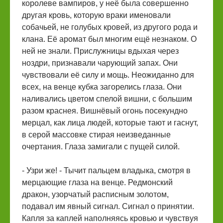
королеве вампиров, у неё была совершенно
другая кровь, которую враки именовали
собачьей, не голубых кровей, из другого рода и
клана. Её аромат был многим ещё незнаком. О
ней не знали. Прислужницы вдыхая через
ноздри, признавали чарующий запах. Они
чувствовали её силу и мощь. Неожиданно для
всех, на венце кубка загорелись глаза. Они
наливались цветом спелой вишни, с большим
разом краснея. Вишнёвый огонь посекундно
мерцал, как лица людей, которые тают и гаснут,
в серой массовке стирая неизведанные
очертания. Глаза замигали с пущей силой.
- Узри же! - Тычит пальцем владыка, смотря в
мерцающие глаза на венце. Редмонский
дракон, узорчатый расписным золотом,
подавал им явный сигнал. Сигнал о принятии.
Капля за каплей наполняясь кровью и чувствуя