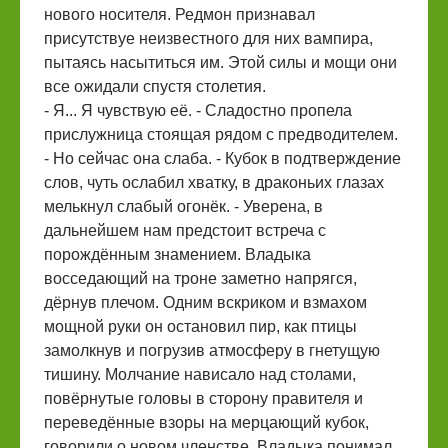
нового носителя. Редмон признавал
присутствуе неизвестного для них вампира,
пытаясь насытиться им. Этой силы и мощи они
все ожидали спустя столетия.
- Я... Я чувствую её. - Сладостно пропела
прислужница стоящая рядом с предводителем.
- Но сейчас она слаба. - Кубок в подтверждение
слов, чуть ослабил хватку, в драконьих глазах
мелькнул слабый огонёк. - Уверена, в
дальнейшем нам предстоит встреча с
порождённым знамением. Владыка
восседающий на троне заметно напрягся,
дёрнув плечом. Одним вскриком и взмахом
мощной руки он остановил пир, как птицы
замолкнув и погрузив атмосферу в гнетущую
тишину. Молчание нависало над столами,
повёрнутые головы в сторону правителя и
переведённые взоры на мерцающий кубок,
говорили о новом членстве. Владыка понимал,