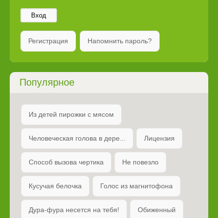
Вход
Регистрация
Напомнить пароль?
Популярное
Из детей пирожки с мясом
Человеческая голова в дере...
Лицензия
Способ вызова чертика
Не повезло
Кусучая белочка
Голос из магнитофона
Дура-фура несется на тебя!
Обиженный