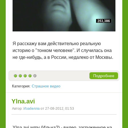
Я расскажу вам действительно реальную
историю о "тонком человеке". И случилась она
не где-нибудь, а в России, недалеко от Москвы.
Подробнее
Категория:
Страшное видео
Ylna.avi
Автор:
Изабелла
от 27-08-2012, 01:53
Ylna.avi.wmv (Ильна?) - видео, загруженное на