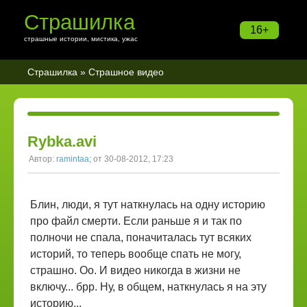
Страшилка
16+
страшные истории, мистика, ужас
Страшилка
»
Страшное видео
Rybka.avi
Автор:
ramintaa;
от 30-08-2012, 17:23
Блин, люди, я тут наткнулась на одну историю
про файл смерти. Если раньше я и так по
полночи не спала, поначиталась тут всяких
историй, то теперь вообще спать не могу,
страшно. Оо. И видео никогда в жизни не
включу... брр. Ну, в общем, наткнулась я на эту
историю...