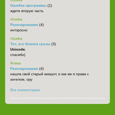
r0zetka
Ошибка программы
(1)
ждите вторую часть
r0zetka
Разочарование
(4)
интэрэсно
r0zetka
Тот, кто боялся грозы
(3)
Unicode
,
спасибо)
Флика
Разочарование
(4)
нашла свой старый аккаунт, и как же я права с
ангелом, ору
Все комментарии