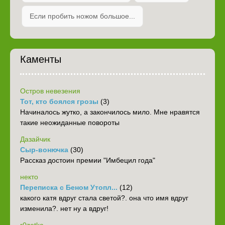
Если пробить ножом большое...
Каменты
Остров невезения
Тот, кто боялся грозы
(3)
Начиналось жутко, а закончилось мило. Мне нравятся
такие неожиданные повороты
Дазайчик
Сыр-вонючка
(30)
Рассказ достоин премии "Имбецил года"
некто
Переписка с Беном Утопл...
(12)
какого катя вдруг стала светой?. она что имя вдруг
изменила?. нет ну а вдруг!