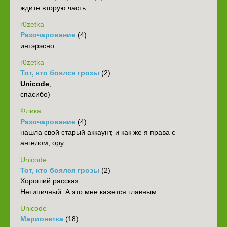
ждите вторую часть
r0zetka
Разочарование
(4)
интэрэсно
r0zetka
Тот, кто боялся грозы
(2)
Unicode
,
спасибо)
Флика
Разочарование
(4)
нашла свой старый аккаунт, и как же я права с
ангелом, ору
Unicode
Тот, кто боялся грозы
(2)
Хороший рассказ
Нетипичный. А это мне кажется главным
Unicode
Марионетка
(18)