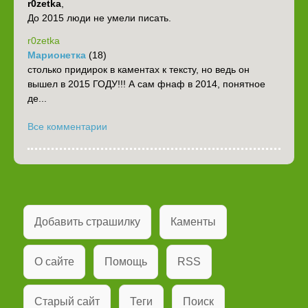
r0zetka
,
До 2015 люди не умели писать.
r0zetka
Марионетка
(18)
столько придирок в каментах к тексту, но ведь он
вышел в 2015 ГОДУ!!! А сам фнаф в 2014, понятное
де...
Все комментарии
Добавить страшилку
Каменты
О сайте
Помощь
RSS
Старый сайт
Теги
Поиск