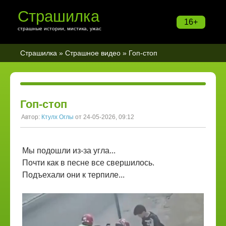
Страшилка
16+
страшные истории, мистика, ужас
Страшилка
»
Страшное видео
» Гоп-стоп
Гоп-стоп
Автор:
Ктулх Оглы
от 24-05-2026, 09:12
Мы подошли из-за угла...
Почти как в песне все свершилось.
Подъехали они к терпиле...