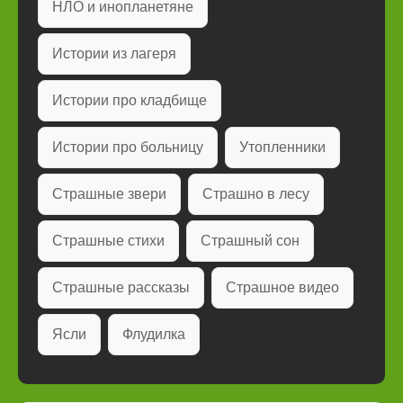
НЛО и инопланетяне
Истории из лагеря
Истории про кладбище
Истории про больницу
Утопленники
Страшные звери
Страшно в лесу
Страшные стихи
Страшный сон
Страшные рассказы
Страшное видео
Ясли
Флудилка