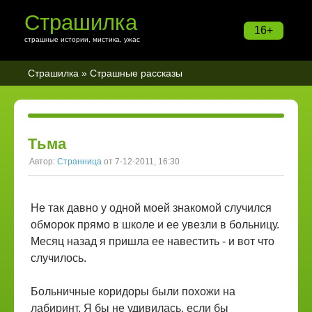
Страшилка
16+
страшные истории, мистика, ужас
Страшилка
»
Страшные рассказы
Тьма
Автор:
Странница
от 7-12-2011, 16:30
Не так давно у одной моей знакомой случился
обморок прямо в школе и ее увезли в больницу.
Месяц назад я пришла ее навестить - и вот что
случилось.
Больничные коридоры были похожи на
лабиринт. Я бы не удивилась, если бы