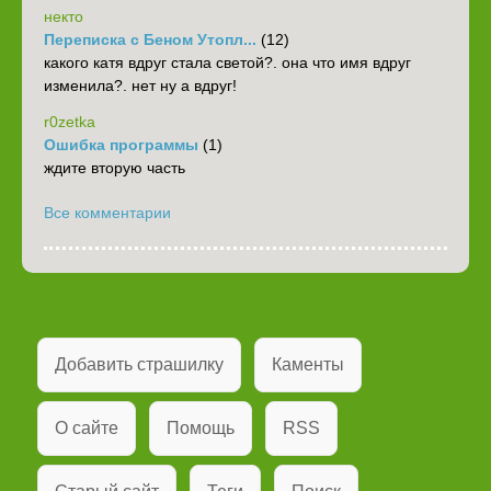
некто
Переписка с Беном Утопл...
(12)
какого катя вдруг стала светой?. она что имя вдруг
изменила?. нет ну а вдруг!
r0zetka
Ошибка программы
(1)
ждите вторую часть
Все комментарии
Добавить страшилку
Каменты
О сайте
Помощь
RSS