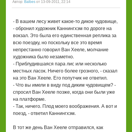
Автор:
Balbes
от 13-09-2011, 22:14
- В вашем лесу живет какое-то дикое чудовище,
- обронил художник Каннингхэм по дороге на
вокзал. Это была его единственная реплика за
всю поездку, но поскольку все это время
непрестанно говорил Ван Хееле, молчание
художника было незаметно.
- Приблудившаяся пара лис или несколько
местных ласок. Ничего более грозного, - сказал
на это Ван Хееле. Его попутчик не ответил.
- Что вы имели в виду под диким чудовищем? -
спросил Ван Хееле позже, когда они были уже
на платформе.
- Так, ничего. Плод моего воображения. А вот и
поезд, - ответил Каннингхэм.
В тот же день Ван Хееле отправился, как