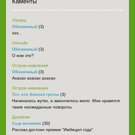
Каменты
r0zetka
Обиженный
(3)
эээ...
Unicode
Обиженный
(3)
О ком это?
Остров невезения
Обиженный
(3)
Ахахах ахахах ахахах
Остров невезения
Тот, кто боялся грозы
(3)
Начиналось жутко, а закончилось мило. Мне нравятся
такие неожиданные повороты
Дазайчик
Сыр-вонючка
(30)
Рассказ достоин премии "Имбецил года"