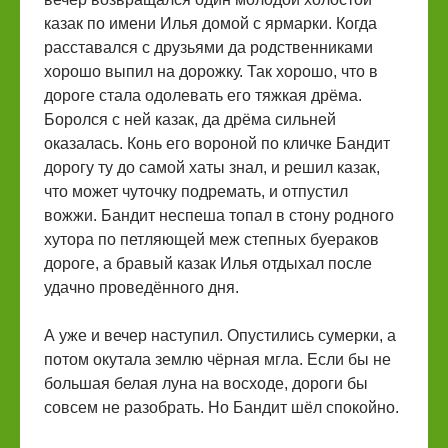
казак по имени Илья домой с ярмарки. Когда
расставался с друзьями да родственниками
хорошо выпил на дорожку. Так хорошо, что в
дороге стала одолевать его тяжкая дрёма.
Боролся с ней казак, да дрёма сильней
оказалась. Конь его вороной по кличке Бандит
дорогу ту до самой хаты знал, и решил казак,
что может чуточку подремать, и отпустил
вожжи. Бандит неспеша топал в стону родного
хутора по петляющей меж степных буераков
дороге, а бравый казак Илья отдыхал после
удачно проведённого дня.
А уже и вечер наступил. Опустились сумерки, а
потом окутала землю чёрная мгла. Если бы не
большая белая луна на восходе, дороги бы
совсем не разобрать. Но Бандит шёл спокойно.