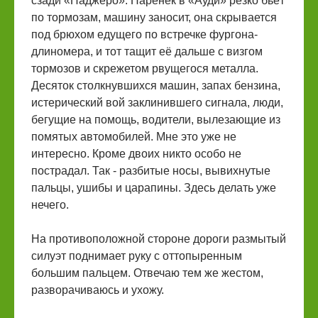
сзади «Паджеро». Паренёк в «Ауди» резко бьёт
по тормозам, машину заносит, она скрывается
под брюхом едущего по встречке фургона-
длиномера, и тот тащит её дальше с визгом
тормозов и скрежетом рвущегося металла.
Десяток столкнувшихся машин, запах бензина,
истерический вой заклинившего сигнала, люди,
бегущие на помощь, водители, вылезающие из
помятых автомобилей. Мне это уже не
интересно. Кроме двоих никто особо не
пострадал. Так - разбитые носы, вывихнутые
пальцы, ушибы и царапины. Здесь делать уже
нечего.
На противоположной стороне дороги размытый
силуэт поднимает руку с оттопыренным
большим пальцем. Отвечаю тем же жестом,
разворачиваюсь и ухожу.