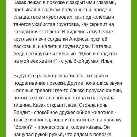
Казак лежал в повозке с закрытыми глазами,
пребывая в сладком полузабытьи, вроде и
слышал всё и чувствовал, как под колёсами
тянется ухабистая грунтовка, как скрипит на
каждой кочке телега. И виделись ему белые
круглые плечи солдатки Анфисы, руки её
ласковые, и налитые груди вдовы Натальи,
бёдра её крутые и сильные. "Вдов и солдаток
на мой век хватит!" - с улыбкой думал Илья.
Вдруг всё разом прекратилось - и скрип и
подрагивание повозки. Другие появились звуки
- полные тревоги: где-то близко проухал филин,
потом захохотала ночная птица и наступила
тишина. Казак открыл глаза. Стояла ночь.
Бандит - спокойное дружелюбное животное -
трясся и хрипел, норовя попятиться на повозку.
"Волки?" - пронеслось в голове казака. Он
нащупал рукой ружьё, что рядом в повозке