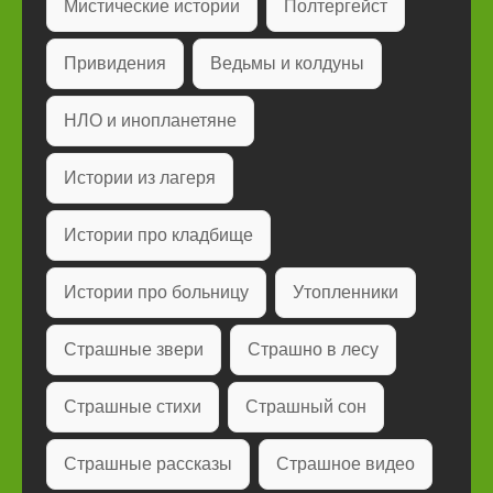
Мистические истории
Полтергейст
Привидения
Ведьмы и колдуны
НЛО и инопланетяне
Истории из лагеря
Истории про кладбище
Истории про больницу
Утопленники
Страшные звери
Страшно в лесу
Страшные стихи
Страшный сон
Страшные рассказы
Страшное видео