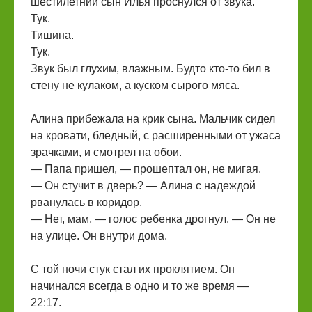
шестилетний сын Илья проснулся от звука.
Тук.
Тишина.
Тук.
Звук был глухим, влажным. Будто кто-то бил в
стену не кулаком, а куском сырого мяса.
Алина прибежала на крик сына. Мальчик сидел
на кровати, бледный, с расширенными от ужаса
зрачками, и смотрел на обои.
— Папа пришел, — прошептал он, не мигая.
— Он стучит в дверь? — Алина с надеждой
рванулась в коридор.
— Нет, мам, — голос ребенка дрогнул. — Он не
на улице. Он внутри дома.
С той ночи стук стал их проклятием. Он
начинался всегда в одно и то же время —
22:17.