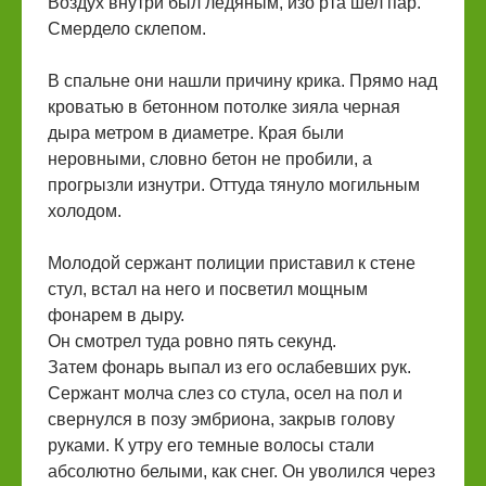
Воздух внутри был ледяным, изо рта шел пар.
Смердело склепом.
В спальне они нашли причину крика. Прямо над
кроватью в бетонном потолке зияла черная
дыра метром в диаметре. Края были
неровными, словно бетон не пробили, а
прогрызли изнутри. Оттуда тянуло могильным
холодом.
Молодой сержант полиции приставил к стене
стул, встал на него и посветил мощным
фонарем в дыру.
Он смотрел туда ровно пять секунд.
Затем фонарь выпал из его ослабевших рук.
Сержант молча слез со стула, осел на пол и
свернулся в позу эмбриона, закрыв голову
руками. К утру его темные волосы стали
абсолютно белыми, как снег. Он уволился через