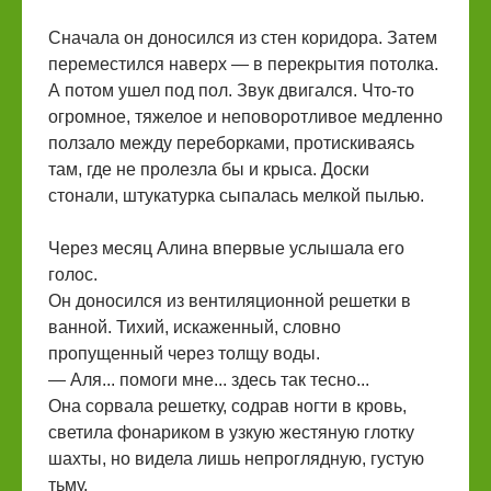
Сначала он доносился из стен коридора. Затем
переместился наверх — в перекрытия потолка.
А потом ушел под пол. Звук двигался. Что-то
огромное, тяжелое и неповоротливое медленно
ползало между переборками, протискиваясь
там, где не пролезла бы и крыса. Доски
стонали, штукатурка сыпалась мелкой пылью.
Через месяц Алина впервые услышала его
голос.
Он доносился из вентиляционной решетки в
ванной. Тихий, искаженный, словно
пропущенный через толщу воды.
— Аля... помоги мне... здесь так тесно...
Она сорвала решетку, содрав ногти в кровь,
светила фонариком в узкую жестяную глотку
шахты, но видела лишь непроглядную, густую
тьму.