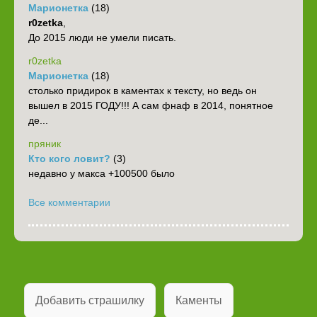
Марионетка
(18)
r0zetka
,
До 2015 люди не умели писать.
r0zetka
Марионетка
(18)
столько придирок в каментах к тексту, но ведь он
вышел в 2015 ГОДУ!!! А сам фнаф в 2014, понятное
де...
пряник
Кто кого ловит?
(3)
недавно у макса +100500 было
Все комментарии
Добавить страшилку
Каменты