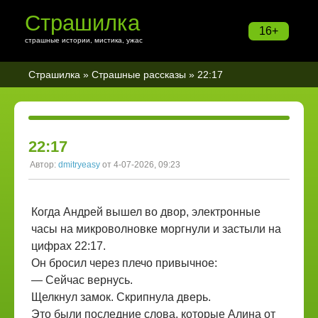
Страшилка
16+
страшные истории, мистика, ужас
Страшилка
»
Страшные рассказы
» 22:17
22:17
Автор:
dmitryeasy
от 4-07-2026, 09:23
Когда Андрей вышел во двор, электронные
часы на микроволновке моргнули и застыли на
цифрах 22:17.
Он бросил через плечо привычное:
— Сейчас вернусь.
Щелкнул замок. Скрипнула дверь.
Это были последние слова, которые Алина от