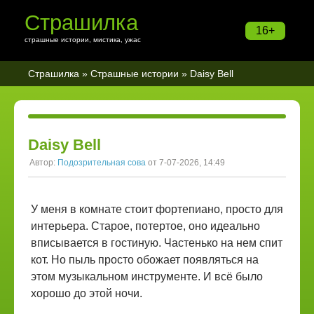
Страшилка
16+
страшные истории, мистика, ужас
Страшилка
»
Страшные истории
» Daisy Bell
Daisy Bell
Автор:
Подозрительная сова
от 7-07-2026, 14:49
У меня в комнате стоит фортепиано, просто для
интерьера. Старое, потертое, оно идеально
вписывается в гостиную. Частенько на нем спит
кот. Но пыль просто обожает появляться на
этом музыкальном инструменте. И всё было
хорошо до этой ночи.