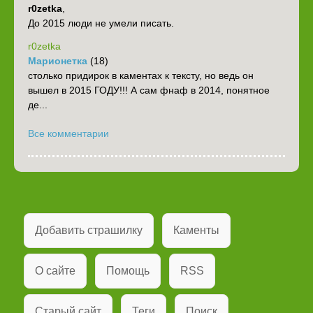
r0zetka
,
До 2015 люди не умели писать.
r0zetka
Марионетка
(18)
столько придирок в каментах к тексту, но ведь он
вышел в 2015 ГОДУ!!! А сам фнаф в 2014, понятное
де...
Все комментарии
Добавить страшилку
Каменты
О сайте
Помощь
RSS
Старый сайт
Теги
Поиск