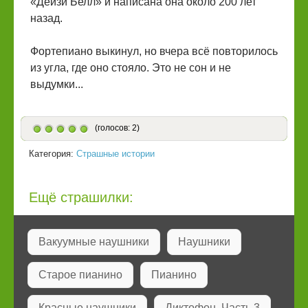
«Дейзи Белл» и написана она около 200 лет
назад.
Фортепиано выкинул, но вчера всё повторилось
из угла, где оно стояло. Это не сон и не
выдумки...
(голосов: 2)
Категория:
Страшные истории
Ещё страшилки:
Вакуумные наушники
Наушники
Старое пианино
Пианино
Красные наушники
Диктофон. Часть 3