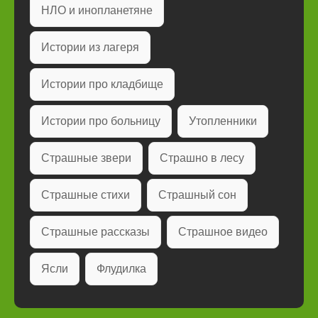
НЛО и инопланетяне
Истории из лагеря
Истории про кладбище
Истории про больницу
Утопленники
Страшные звери
Страшно в лесу
Страшные стихи
Страшный сон
Страшные рассказы
Страшное видео
Ясли
Флудилка