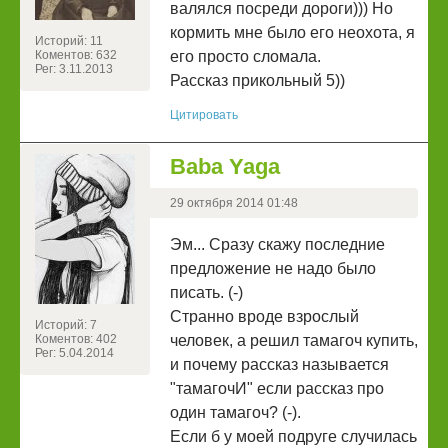
валялся посреди дороги))) Но
кормить мне было его неохота, я
Историй: 11
Коментов: 632
его просто сломала.
Рег: 3.11.2013
Рассказ прикольный 5))
Цитировать
Baba Yaga
29 октября 2014 01:48
Эм... Сразу скажу последние
предложение не надо было
писать. (-)
Странно вроде взрослый
Историй: 7
Коментов: 402
человек, а решил тамагоч купить,
Рег: 5.04.2014
и почему рассказ называется
"тамагочИ" если рассказ про
один тамагоч? (-).
Если б у моей подруге случилась