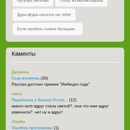
Кусучая белочка
Голос из магнитофона
Дура-фура несется на тебя!
Если пробить ножом большое...
Каменты
Дазайчик
Сыр-вонючка
(30)
Рассказ достоин премии "Имбецил года"
некто
Переписка с Беном Утопл...
(12)
какого катя вдруг стала светой?. она что имя вдруг
изменила?. нет ну а вдруг!
r0zetka
Ошибка программы
(1)