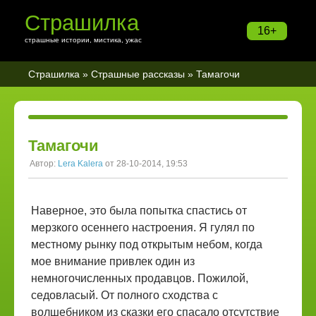
Страшилка
16+
страшные истории, мистика, ужас
Страшилка
»
Страшные рассказы
» Тамагочи
Тамагочи
Автор:
Lera Kalera
от 28-10-2014, 19:53
Наверное, это была попытка спастись от
мерзкого осеннего настроения. Я гулял по
местному рынку под открытым небом, когда
мое внимание привлек один из
немногочисленных продавцов. Пожилой,
седовласый. От полного сходства с
волшебником из сказки его спасало отсутствие