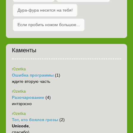
Дура-фура несется на тебя!
Если пробить ножом большое...
Каменты
r0zetka
Ошибка программы
(1)
ждите вторую часть
r0zetka
Разочарование
(4)
интэрэсно
r0zetka
Тот, кто боялся грозы
(2)
Unicode
,
спасибо)