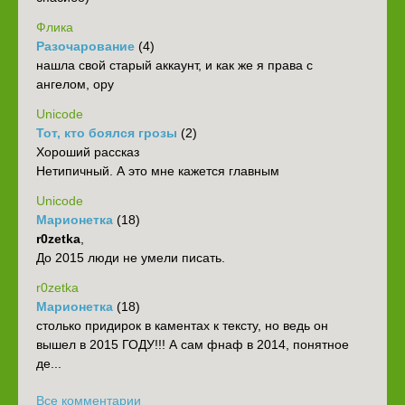
Флика
Разочарование
(4)
нашла свой старый аккаунт, и как же я права с
ангелом, ору
Unicode
Тот, кто боялся грозы
(2)
Хороший рассказ
Нетипичный. А это мне кажется главным
Unicode
Марионетка
(18)
r0zetka
,
До 2015 люди не умели писать.
r0zetka
Марионетка
(18)
столько придирок в каментах к тексту, но ведь он
вышел в 2015 ГОДУ!!! А сам фнаф в 2014, понятное
де...
Все комментарии