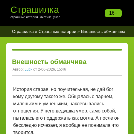
Страшилка
16+
страшные истории, мистика, ужас
Страшилка
»
Страшные истории
» Внешность обманчива
Внешность обманчива
Автор:
Lutik
от 2-06-2026, 15:46
​История старая, но поучительная, не дай бог
кому другому такого же. Общалась с парнем,
миленьким и умненьким, наклевывались
отношения. У него дедушка умер, само собой,
пыталась его поддержать как могла. А после он
бесследно исчезает, я вообще не понимала что
творится.