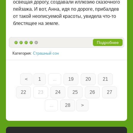
освещая дорогу, создавали иллюзию сказочного
пейзажа. И вот, Анна, идя по дороге, прибалдев
от такой неописуемой красоты, увидела что-то
блестящее на земле.
Подробнее
Категория:
Страшный сон
<
1
...
19
20
21
22
23
24
25
26
27
...
28
>