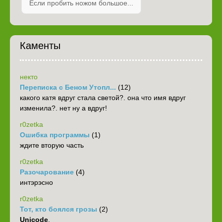
Если пробить ножом большое...
Каменты
некто
Переписка с Беном Утопл...
(12)
какого катя вдруг стала светой?. она что имя вдруг
изменила?. нет ну а вдруг!
r0zetka
Ошибка программы
(1)
ждите вторую часть
r0zetka
Разочарование
(4)
интэрэсно
r0zetka
Тот, кто боялся грозы
(2)
Unicode
,