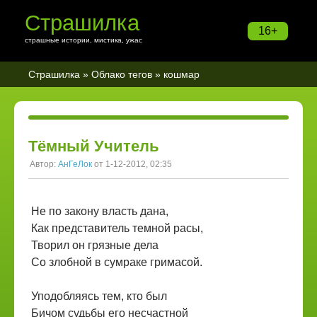
Страшилка
16+
страшные истории, мистика, ужас
Страшилка
»
Облако тегов
» кошмар
Тёмный Учитель
Автор:
АнГеЛок
от 1-12-2012, 02:35
Не по закону власть дана,
Как представитель темной расы,
Творил он грязные дела
Со злобной в сумраке гримасой.
Уподобляясь тем, кто был
Бичом судьбы его несчастной