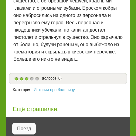
существо, с обгоревшой чешуей, красными
глазами и огромными зубами. Броском кобры
оно набросились на одного из персонала и
перегрызло ему горло. Весь персонал и
нквдешники убежали, но капитан достал
пистолет и стрельнул в существо. Оно зарычало
от боли, но, будучи раненым, оно выбежало из
крематория и скрылась в киевском переулке.
Больше его никто не видел...
(голосов: 6)
Категория:
Истории про больницу
Ещё страшилки:
Поезд