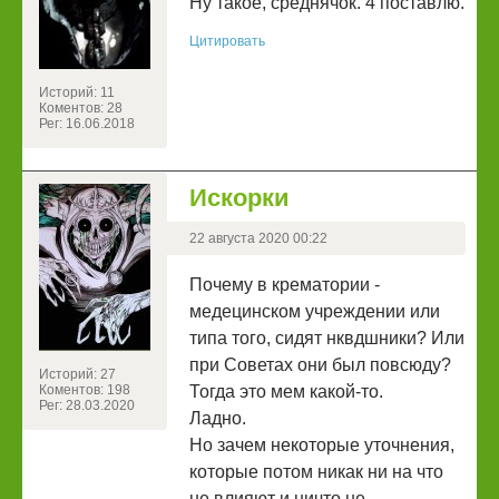
Ну такое, среднячок. 4 поставлю.
Цитировать
Историй: 11
Коментов: 28
Рег: 16.06.2018
Искорки
22 августа 2020 00:22
Почему в крематории -
медецинском учреждении или
типа того, сидят нквдшники? Или
при Советах они был повсюду?
Историй: 27
Коментов: 198
Тогда это мем какой-то.
Рег: 28.03.2020
Ладно.
Но зачем некоторые уточнения,
которые потом никак ни на что
не влияют и ничто не