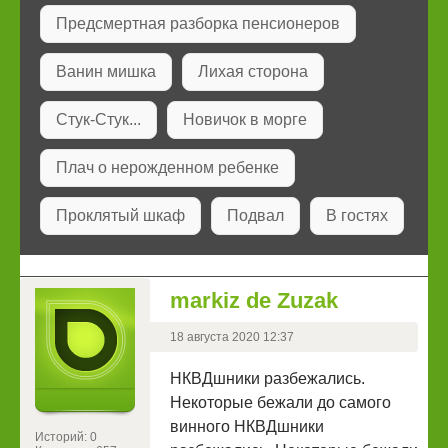
Предсмертная разборка пенсионеров
Ванин мишка
Лихая сторона
Стук-Стук...
Новичок в морге
Плач о нерожденном ребенке
Проклятый шкаф
Подвал
В гостях
markiz de Zuzak
18 августа 2020 12:37
НКВДшники разбежались.
Некоторые бежали до самого
винного НКВДшники
Историй: 0