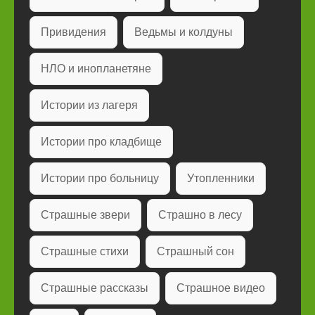
Привидения
Ведьмы и колдуны
НЛО и инопланетяне
Истории из лагеря
Истории про кладбище
Истории про больницу
Утопленники
Страшные звери
Страшно в лесу
Страшные стихи
Страшный сон
Страшные рассказы
Страшное видео