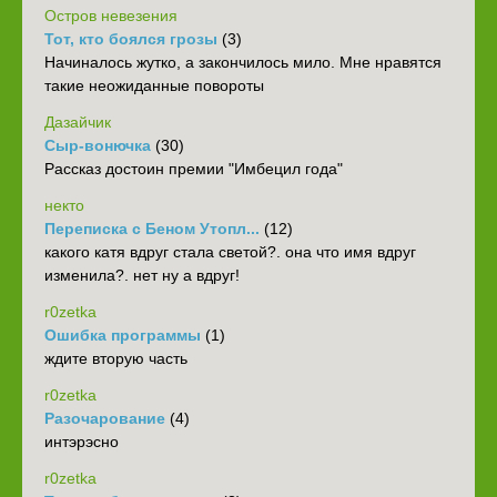
Остров невезения
Тот, кто боялся грозы
(3)
Начиналось жутко, а закончилось мило. Мне нравятся
такие неожиданные повороты
Дазайчик
Сыр-вонючка
(30)
Рассказ достоин премии "Имбецил года"
некто
Переписка с Беном Утопл...
(12)
какого катя вдруг стала светой?. она что имя вдруг
изменила?. нет ну а вдруг!
r0zetka
Ошибка программы
(1)
ждите вторую часть
r0zetka
Разочарование
(4)
интэрэсно
r0zetka