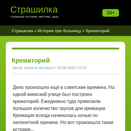
Страшилка
16+
страшные истории, мистика, ужас
Страшилка
»
Истории про больницу
» Крематорий
Крематорий
Автор:
Архаель Воланд
от 18-08-2020, 01:20
Дело произошло ещё в советские времена. На
одной киевской улице был построен
крематорий. Ежедневно туда привозили
большое количество трупов для кремации.
Кремация всегда начиналась ночью по
непонятной причине. Но вот произошла такая
история...